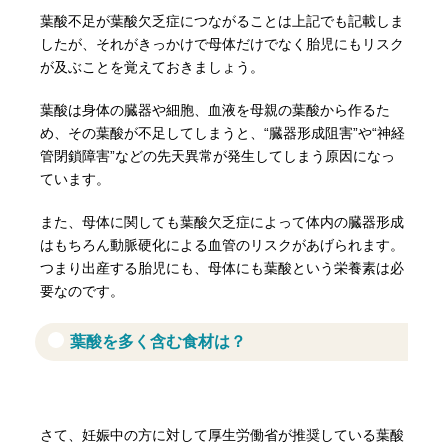
葉酸不足が葉酸欠乏症につながることは上記でも記載しま
したが、それがきっかけで母体だけでなく胎児にもリスク
が及ぶことを覚えておきましょう。
葉酸は身体の臓器や細胞、血液を母親の葉酸から作るた
め、その葉酸が不足してしまうと、“臓器形成阻害”や“神経
管閉鎖障害”などの先天異常が発生してしまう原因になっ
ています。
また、母体に関しても葉酸欠乏症によって体内の臓器形成
はもちろん動脈硬化による血管のリスクがあげられます。
つまり出産する胎児にも、母体にも葉酸という栄養素は必
要なのです。
葉酸を多く含む食材は？
さて、妊娠中の方に対して厚生労働省が推奨している葉酸