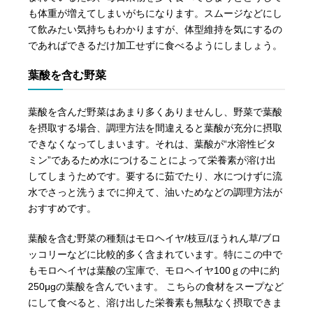
も体重が増えてしまいがちになります。スムージなどにし
て飲みたい気持ちもわかりますが、体型維持を気にするの
であればできるだけ加工せずに食べるようにしましょう。
葉酸を含む野菜
葉酸を含んだ野菜はあまり多くありませんし、野菜で葉酸
を摂取する場合、調理方法を間違えると葉酸が充分に摂取
できなくなってしまいます。それは、葉酸が“水溶性ビタ
ミン”であるため水につけることによって栄養素が溶け出
してしまうためです。要するに茹でたり、水につけずに流
水でさっと洗うまでに抑えて、油いためなどの調理方法が
おすすめです。
葉酸を含む野菜の種類はモロヘイヤ/枝豆/ほうれん草/ブロ
ッコリーなどに比較的多く含まれています。特にこの中で
もモロヘイヤは葉酸の宝庫で、モロヘイヤ100ｇの中に約
250μgの葉酸を含んでいます。 こちらの食材をスープなど
にして食べると、溶け出した栄養素も無駄なく摂取できま