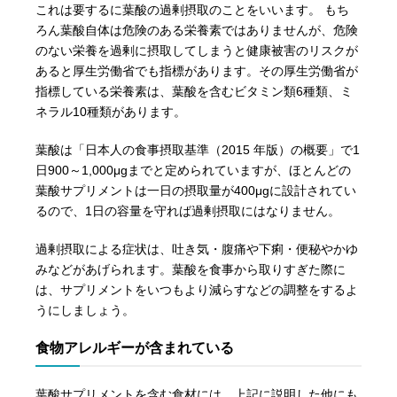
これは要するに葉酸の過剰摂取のことをいいます。 もち
ろん葉酸自体は危険のある栄養素ではありませんが、危険
のない栄養を過剰に摂取してしまうと健康被害のリスクが
あると厚生労働省でも指標があります。その厚生労働省が
指標している栄養素は、葉酸を含むビタミン類6種類、ミ
ネラル10種類があります。
葉酸は「日本人の食事摂取基準（2015 年版）の概要」で1
日900～1,000μgまでと定められていますが、ほとんどの
葉酸サプリメントは一日の摂取量が400μgに設計されてい
るので、1日の容量を守れば過剰摂取にはなりません。
過剰摂取による症状は、吐き気・腹痛や下痢・便秘やかゆ
みなどがあげられます。葉酸を食事から取りすぎた際に
は、サプリメントをいつもより減らすなどの調整をするよ
うにしましょう。
食物アレルギーが含まれている
葉酸サプリメントを含む食材には、上記に説明した他にも