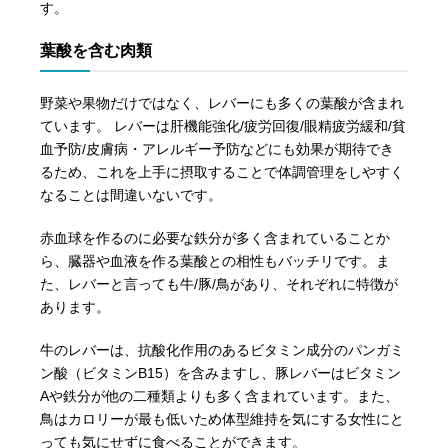
す。
葉酸を含む肉類
野菜や果物だけではなく、レバーにも多くの葉酸が含まれ
ています。 レバーは肝機能強化/疲労回復/眼精疲労緩和/貧
血予防/皮膚病・アレルギー予防などにも効果が期待でき
るため、これを上手に摂取することで体調管理をしやすく
なることは間違いないです。
赤血球を作るのに必要な鉄分が多く含まれていることか
ら、臓器や血液を作る葉酸との相性もバッチリです。ま
た、レバーと言っても牛/豚/鳥があり、それぞれに特徴が
あります。
牛のレバーは、抗酸化作用のあるビタミン成分のパンガミ
ン酸（ビタミンB15）を含みますし、豚レバーはビタミン
Aや鉄分が他の二種類よりも多く含まれています。また、
鳥はカロリーが最も低いため体型維持を気にする女性にと
っても気にせずに食べることができます。