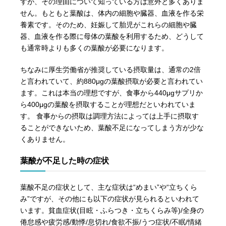
すが、その理由について知っている方は意外と多くありま
せん。もともと葉酸は、体内の細胞や臓器、血液を作る栄
養素です。そのため、妊娠して胎児がこれらの細胞や臓
器、血液を作る際に母体の葉酸を利用するため、どうして
も通常時よりも多くの葉酸が必要になります。
ちなみに厚生労働省が推奨している摂取量は、通常の2倍
と言われていて、約880μgの葉酸摂取が必要と言われてい
ます。これは本当の理想ですが、食事から440μgサプリか
ら400μgの葉酸を摂取することが理想だといわれていま
す。 食事からの摂取は調理方法によっては上手に摂取す
ることができないため、葉酸不足になってしまう方が少な
くありません。
葉酸が不足した時の症状
葉酸不足の症状として、主な症状は“めまい”や“立ちくら
み”ですが、その他にも以下の症状が見られるといわれて
います。貧血症状(目眩・ふらつき・立ちくらみ等)/全身の
倦怠感や疲労感/動悸/息切れ/食欲不振/うつ症状/不眠/情緒